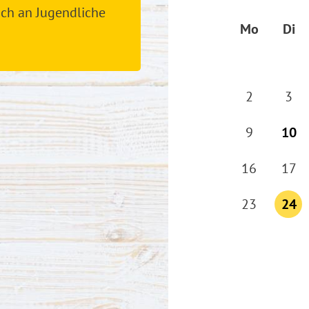
uch an Jugendliche
Mo
Di
2
3
9
10
16
17
23
24