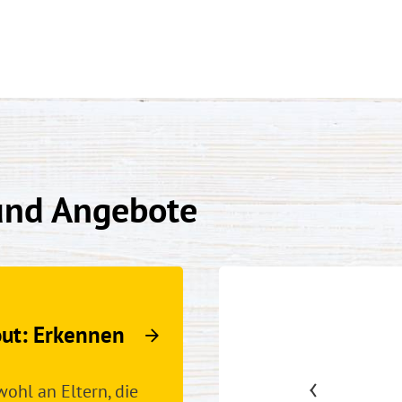
und Angebote
out: Erkennen
ohl an Eltern, die