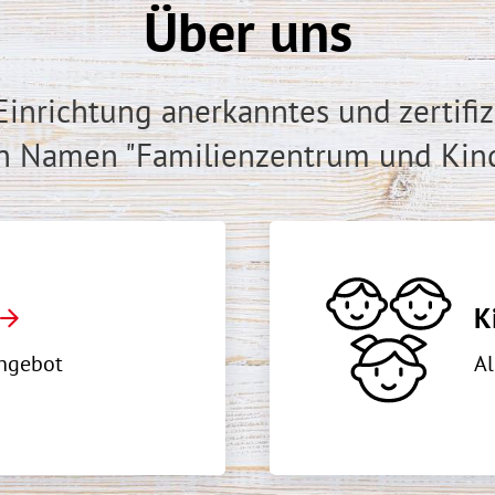
Über uns
e Einrichtung anerkanntes und zertif
den Namen
"Familienzentrum und Kind
K
Angebot
Al